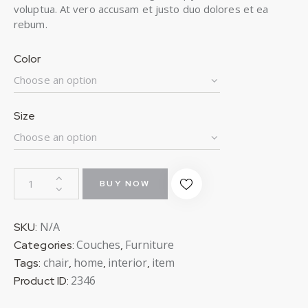
voluptua. At vero accusam et justo duo dolores et ea
rebum.
Color
Size
BUY NOW
N/A
SKU:
Couches
Furniture
Categories:
,
chair
home
interior
item
Tags:
,
,
,
2346
Product ID: