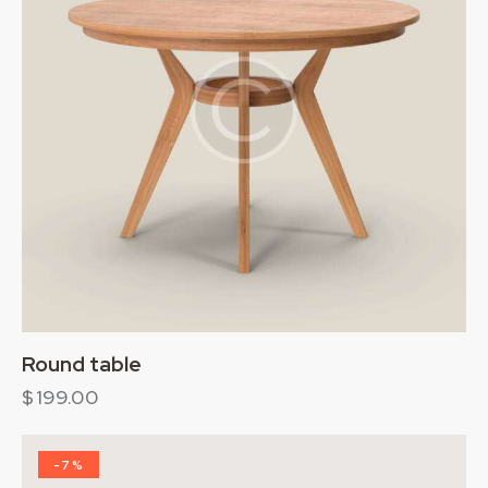
Round table
$
199.00
-7%