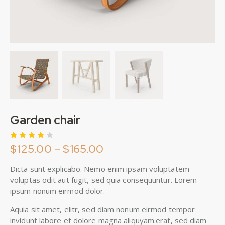
Garden chair
$
125.00
–
$
165.00
Rated
1
4.00
out of
5
Dicta sunt explicabo. Nemo enim ipsam voluptatem
based
voluptas odit aut fugit, sed quia consequuntur. Lorem
on
custo
ipsum nonum eirmod dolor.
mer
rating
Aquia sit amet, elitr, sed diam nonum eirmod tempor
invidunt labore et dolore magna aliquyam.erat, sed diam