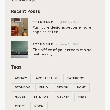
Recent Posts
June 6, 2023
STANDARD
Furniture designs become more
sophisticated
June 6, 2023
STANDARD
The office of your dream can be
built easily
Tags
AGENCY
ARCHITECTURE
BATHROOM
BEDROOM
BUILD
DESIGN
HOME
HOUSE
INTERIOR
KITCHEN
NEWS
OFFICE
ROOM